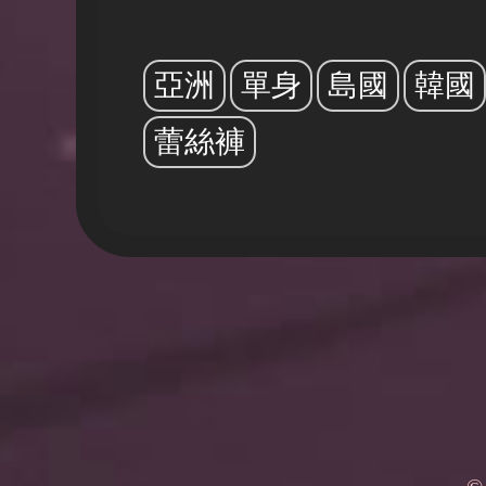
亞洲
單身
島國
韓國
蕾絲褲